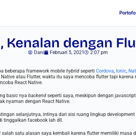
Portofo
, Kenalan dengan Flu
Dani
Februari 5, 2021
2:07 pm
oba beberapa framework mobile
hybrid
seperti
Cordova
,
Ionic
,
Nat
Native atau Flutter, waktu itu saya mencoba flutter tapi karen
ncoba React Native.
ang basic nya
backend
seperti saya, meskipun dengan javascri
idak nyaman dengan React Native.
ingan selanjutnya, intinya dari sisi ruang lingkup development
 tinggalkan facebook lah dll.
! salah satu alasan saya kembali karena flutter memiliki masa 