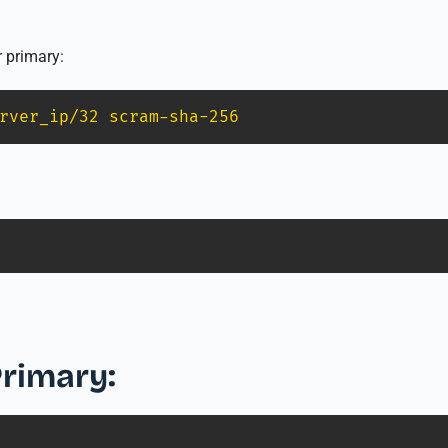
 primary:
rver_ip/32 scram-sha-256
Primary: