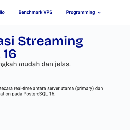
lio
Benchmark VPS
Programming
asi Streaming
 16
angkah mudah dan jelas.
ecara real-time antara server utama (primary) dan
ication pada PostgreSQL 16.