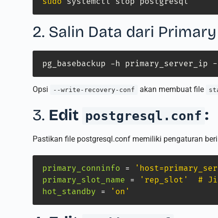
sudo
 systemctl stop postgresql
2. Salin Data dari Primar
pg_basebackup -h primary_server_ip -
Opsi
akan membuat file
--write-recovery-conf
st
3.
Edit
:
postgresql.conf
Pastikan file postgresql.conf memiliki pengaturan beri
primary_conninfo
=
'host=primary_ser
primary_slot_name
=
'rep_slot'  # Ji
hot_standby
=
'on'