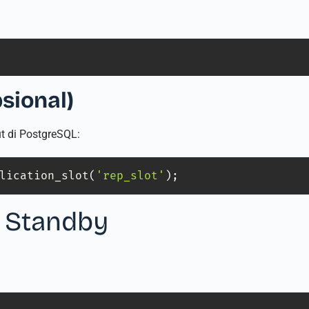
psional)
ut di PostgreSQL:
lication_slot
(
'rep_slot'
)
;
r Standby