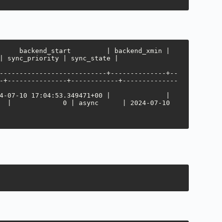
priority | sync_state |          
---------------------------+--------------+--
-+---------------+------------+--------------
  |             0 | async      | 2024-07-10 