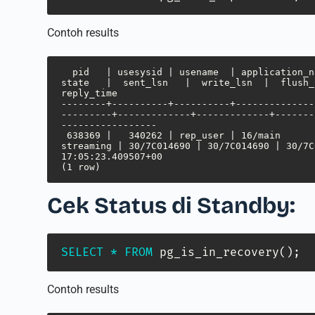
Contoh results
  pid   | usesysid | usename  | application_name | client_addr  | client_hostname | client_port |         backend_start         | backend_xmin |   
state   |  sent_lsn   |  write_lsn  |  flush_lsn
reply_time           

--------+----------+----------+--------------
---------+-------------+-------------+-------
-----------------

 638369 |   340262 | rep_user | 16/main          | 34.50.82.145 |                 |       45992 | 2024-07-10 17:04:53.349471+00 |              | 
streaming | 30/7C014690 | 30/7C014690 | 30/7C
17:05:23.409507+00

(1 row)
Cek Status di Standby:
SELECT
*
FROM
 pg_is_in_recovery
(
)
;
Contoh results