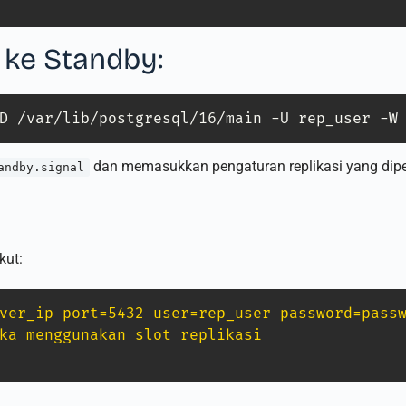
y ke Standby:
D /var/lib/postgresql/16/main -U rep_user -W
dan memasukkan pengaturan replikasi yang dip
andby.signal
kut:
ver_ip port=5432 user=rep_user password=pass
ka menggunakan slot replikasi