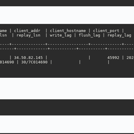
  | replay_lsn  | write_lag | flush_lag | replay_lag | sync_
----+--------------+-----------------+-------------+----
------+-------------+-----------+-----------+-----------
014690 | 30/7C014690 |           |           |          