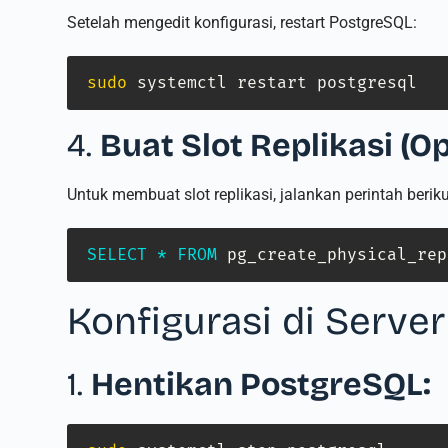
Setelah mengedit konfigurasi, restart PostgreSQL:
sudo
 systemctl restart postgresql
4.
Buat Slot Replikasi (O
Untuk membuat slot replikasi, jalankan perintah berik
SELECT
*
FROM
 pg_create_physical_rep
Konfigurasi di Serve
1.
Hentikan PostgreSQL: