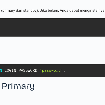
er (primary dan standby). Jika belum, Anda dapat menginstalnya
N
 LOGIN PASSWORD 
'password'
;
r Primary