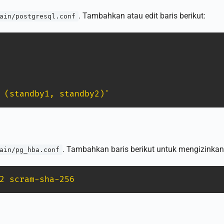
. Tambahkan atau edit baris berikut:
ain/postgresql.conf
 (standby1, standby2)'
. Tambahkan baris berikut untuk mengizinkan 
ain/pg_hba.conf
2 scram-sha-256