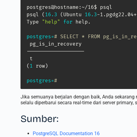
postgres@hostname:~/16$ psql

psql 
(
16.3
(
Ubuntu 
16.3
-1.pgdg22.04+
Type 
"help"
for
 help.

postgres
=
# SELECT * FROM pg_is_in_re
 pg_is_in_recovery 

-------------------

(
1
 row
)
postgres
=
# 
Jika semuanya berjalan dengan baik, Anda sekarang me
selalu diperbarui secara real-time dari server prima
Sumber:
PostgreSQL Documentation 16