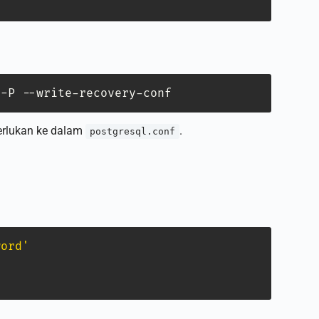
 -P --write-recovery-conf
erlukan ke dalam
.
postgresql.conf
word'