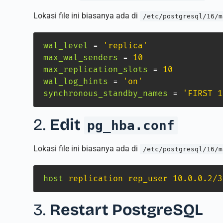
Lokasi file ini biasanya ada di
/etc/postgresql/16/m
wal_level
=
'replica'
max_wal_senders
=
10
max_replication_slots
=
10
wal_log_hints
=
'on'
synchronous_standby_names
=
'FIRST 1
2.
Edit
pg_hba.conf
Lokasi file ini biasanya ada di
/etc/postgresql/16/m
host
replication rep_user 10.0.0.2/3
3.
Restart PostgreSQL