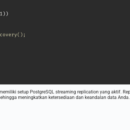
1
))
covery();
miliki setup PostgreSQL streaming replication yang aktif. Rep
ry, sehingga meningkatkan ketersediaan dan keandalan data Anda.