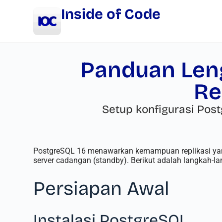
Inside of Code
Panduan Leng
Re
Setup konfigurasi Post
PostgreSQL 16 menawarkan kemampuan replikasi yang k
server cadangan (standby). Berikut adalah langkah-la
Persiapan Awal
Instalasi PostgreSQL