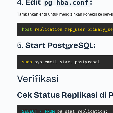
4.
Edit
:
pg_hba.conf
Tambahkan entri untuk mengizinkan koneksi ke server
host
replication rep_user primary_se
5.
Start PostgreSQL:
sudo
 systemctl start postgresql
Verifikasi
Cek Status Replikasi di 
SELECT
*
FROM
 pg_stat_replication
;