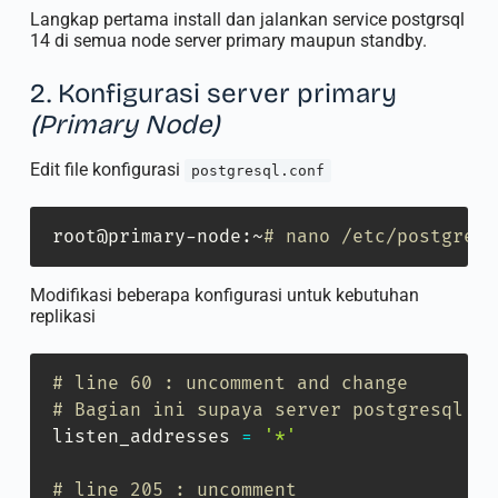
Langkap pertama install dan jalankan service postgrsql
14 di semua node server primary maupun standby.
2. Konfigurasi server primary
(Primary Node)
Edit file konfigurasi
postgresql.conf
root@primary-node:~
# nano /etc/postgresq
Modifikasi beberapa konfigurasi untuk kebutuhan
replikasi
# line 60 : uncomment and change
# Bagian ini supaya server postgresql da
listen_addresses 
=
'*'
# line 205 : uncomment