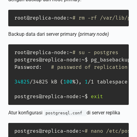
root@replica-node:~
# rm -rf /var/lib/pos
Backup data dari server primary
(primary node)
root@replica-node:~
# su - postgres
postgres@replica-node:~$ pg_basebackup -
Password:   
# password of replication us
34825
/34825 kB 
(
100
%
)
, 
1
/1 tablespace

postgres@replica-node:~$ 
exit
Atur konfigurasi
di server replika
postgresql.conf
postgres@replica-node:~
# nano /etc/postg