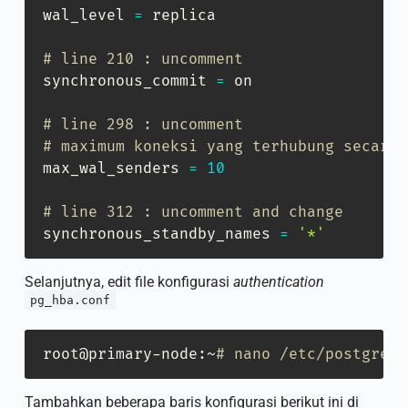
wal_level 
=
 replica

# line 210 : uncomment
synchronous_commit 
=
 on

# line 298 : uncomment
# maximum koneksi yang terhubung secara 
max_wal_senders 
=
10
# line 312 : uncomment and change
synchronous_standby_names 
=
'*'
Selanjutnya, edit file konfigurasi
authentication
pg_hba.conf
root@primary-node:~
# nano /etc/postgresq
Tambahkan beberapa baris konfigurasi berikut ini di