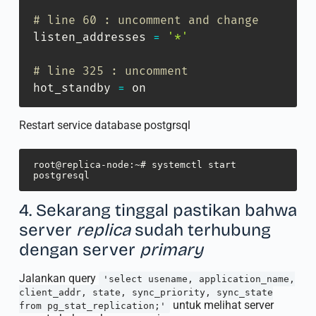
# line 60 : uncomment and change
listen_addresses 
=
'*'
# line 325 : uncomment
hot_standby 
=
 on
Restart service database postgrsql
root@replica-node:~# systemctl start 
postgresql
4. Sekarang tinggal pastikan bahwa
server
replica
sudah terhubung
dengan server
primary
Jalankan query
'select usename, application_name,
client_addr, state, sync_priority, sync_state
untuk melihat server
from pg_stat_replication;'