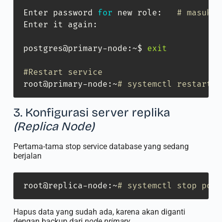
Enter password 
for
 new role:   
# masukan
Enter it again:

postgres@primary-node:~$ 
exit
#Restart service
root@primary-node:~
# systemctl restart p
3. Konfigurasi server replika
(Replica Node)
Pertama-tama stop service database yang sedang
berjalan
root@replica-node:~
# systemctl stop post
Hapus data yang sudah ada, karena akan diganti
dengan backup dari
node primary
.