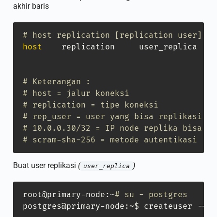
akhir baris
# host replication [replication user] [a
host
    replication     user_replica    
# Keterangan :
# host = jalur koneksi
# replication = tipe koneksi
# rep_user = user yang bisa replikasi
# 10.0.0.30/32 = IP node replika bisa ip
# scram-sha-256 = metode autentikasi
Buat user replikasi
(
)
user_replica
root@primary-node:~
# su - postgres
postgres@primary-node:~$ createuser --re