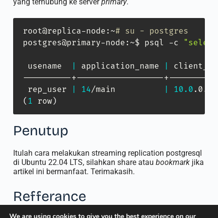
yang terhubung ke server
primary
.
root@replica-node:~
# su - postgres
postgres@primary-node:~$ psql -c 
"select
 usename  
|
 application_name 
|
 client_ad
----------+------------------+----------
 rep_user 
|
14
/main          
|
10.0
.0.30
(
1
 row
)
Penutup
Itulah cara melakukan streaming replication postgresql
di Ubuntu 22.04 LTS, silahkan share atau
bookmark
jika
artikel ini bermanfaat. Terimakasih.
Refferance
We are using cookies to give you the best experience on our