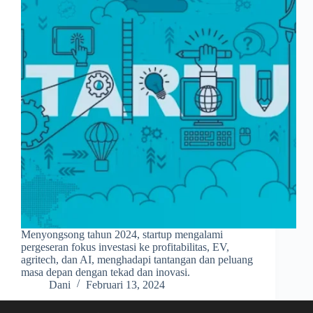
Menyongsong tahun 2024, startup mengalami
pergeseran fokus investasi ke profitabilitas, EV,
agritech, dan AI, menghadapi tantangan dan peluang
masa depan dengan tekad dan inovasi.
Dani
Februari 13, 2024