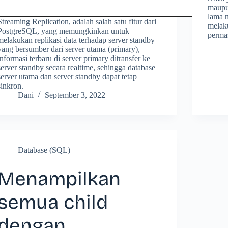
maupu
lama 
Streaming Replication, adalah salah satu fitur dari
melak
PostgreSQL, yang memungkinkan untuk
perma
melakukan replikasi data terhadap server standby
yang bersumber dari server utama (primary),
informasi terbaru di server primary ditransfer ke
server standby secara realtime, sehingga database
server utama dan server standby dapat tetap
sinkron.
Dani
September 3, 2022
Database (SQL)
Menampilkan
semua child
dengan