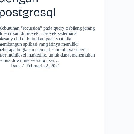
postgresql
Kebutuhan “recursion” pada query terbilang jarang
di temukan di proyek – proyek sederhana,
biasanya ini di butuhkan pada saat kita
membangun aplikasi yang isinya memiliki
beberapa tingkatan element. Contohnya seperti
user multilevel marketing, untuk dapat menemukan
semua downline seorang user…
Dani
Februari 22, 2021