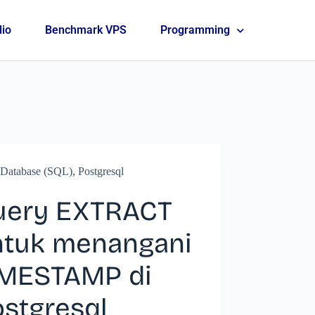
lio
Benchmark VPS
Programming
Database (SQL)
,
Postgresql
uery EXTRACT
ntuk menangani
IMESTAMP di
stgresql