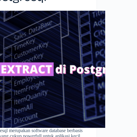
esql merupakan software database berbasis
 yang cukup powerfull untuk aplikasi kecil