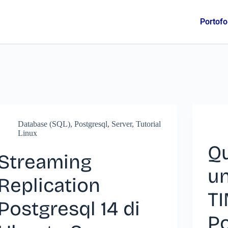
Portofo
Database (SQL)
,
Postgresql
,
Server
,
Tutorial
Linux
Q
Streaming
u
Replication
T
Postgresql 14 di
Po